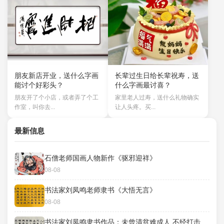
朋友新店开业，送什么字画
长辈过生日给长辈祝寿，送
能讨个好彩头？
什么字画最讨喜？
朋友开了个小店，或者弄了个工
家里老人过寿，送什么礼物确实
作室，叫你去...
让人头疼。买...
最新信息
石僧老师国画人物新作《驱邪迎祥》
08-08
书法家刘凤鸣老师隶书《大悟无言》
08-08
书法家刘凤鸣隶书作品：未曾清贫难成人 不经打击老天真