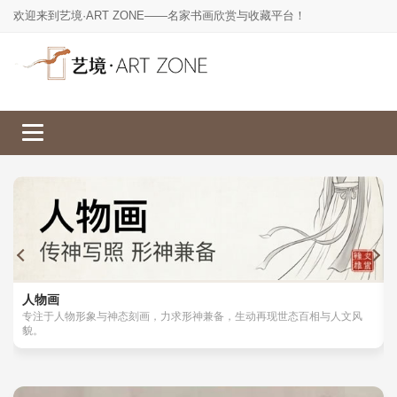
欢迎来到艺境·ART ZONE——名家书画欣赏与收藏平台！
人物画
山水画
工笔画
花鸟画
人物画
专注于人物形象与神态刻画，力求形神兼备，生动再现世态百相与人文风
貌。
楷书
草书
行书
隶书