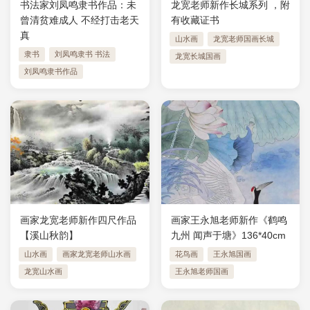
书法家刘凤鸣隶书作品：未
龙宽老师新作长城系列 ，附
曾清贫难成人 不经打击老天
有收藏证书
真
山水画
龙宽老师国画长城
隶书
刘凤鸣隶书 书法
龙宽长城国画
刘凤鸣隶书作品
画家龙宽老师新作四尺作品
画家王永旭老师新作《鹤鸣
【溪山秋韵】
九州 闻声于塘》136*40cm
山水画
画家龙宽老师山水画
花鸟画
王永旭国画
龙宽山水画
王永旭老师国画