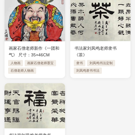
画家石僧老师新作《一团和
书法家刘凤鸣老师隶书
气》 ​尺寸：35×46CM
《茶》
人物画
画家石僧老师墨宝
隶书
刘凤鸣书法定制
石僧老师人物画
刘凤鸣隶书书法