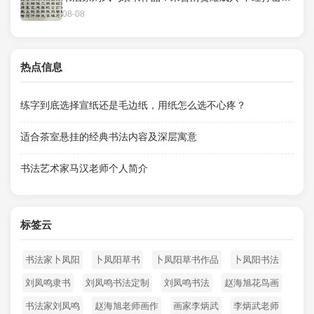
08-08
热点信息
练字到底选择宣纸还是毛边纸，用纸怎么选不心疼？
适合茶室悬挂的经典书法内容及深层寓意
书法艺术家马汉老师个人简介
标签云
书法家卜凤阳
卜凤阳草书
卜凤阳草书作品
卜凤阳书法
刘凤鸣隶书
刘凤鸣书法定制
刘凤鸣书法
赵海旭花鸟画
书法家刘凤鸣
赵海旭老师画作
画家李炳武
李炳武老师