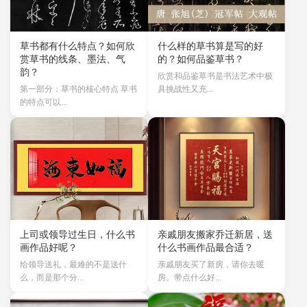
草书都有什么特点？如何欣
什么样的草书算是写的好
赏草书的线条、墨法、气
的？如何品鉴草书？
韵？
欣赏和品鉴草书是书法艺术中极
第一部分：草书的核心特点 草书
具挑战性又充...
的特点可以...
上司或领导过生日，什么书
亲戚朋友搬家乔迁新居，送
画作品好呢？
什么书画作品最合适？
给领导送礼，最难的不是送什
亲戚朋友买了新房，请你去暖
么，而是那个分...
房。带点什么好...