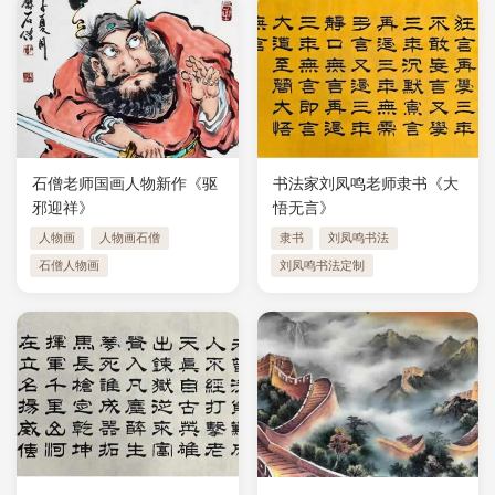
石僧老师国画人物新作《驱
书法家刘凤鸣老师隶书《大
邪迎祥》
悟无言》
人物画
人物画石僧
隶书
刘凤鸣书法
石僧人物画
刘凤鸣书法定制