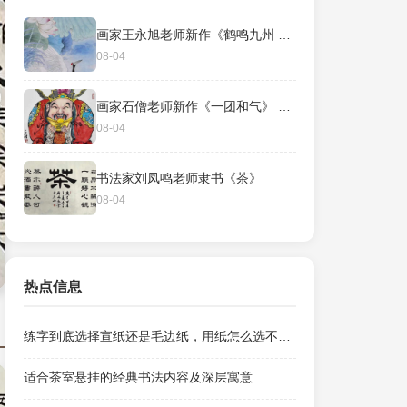
画家王永旭老师新作《鹤鸣九州 闻声于塘》136*40cm
08-04
画家石僧老师新作《一团和气》 ​尺寸：35×46CM
08-04
书法家刘凤鸣老师隶书《茶》
08-04
热点信息
练字到底选择宣纸还是毛边纸，用纸怎么选不心疼？
适合茶室悬挂的经典书法内容及深层寓意