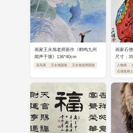
画家王永旭老师新作《鹤鸣九州
画家石僧
闻声于塘》136*40cm
尺寸：35
花鸟画
王永旭国画
王永旭老师国画
人物画
石僧老师