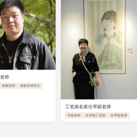
研老师
画家苏研
画家苏研简介
工笔画名家任琴丽老师
书画老师
任琴丽工笔画
任琴丽老师