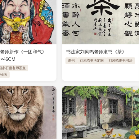
老师新作《一团和气》 ​
书法家刘凤鸣老师隶书《茶》
×46CM
隶书
刘凤鸣书法定制
刘凤鸣隶书书法
画家石僧老师墨宝
人物画