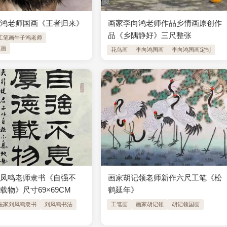
子鸿老师国画《王者归来》
画家李向鸿老师作品乡情画原创作
品《乡隅静好》三尺整张
工笔画牛子鸿老师
笔画
花鸟画
李向鸿国画
李向鸿国画定制
刘凤鸣老师隶书《自强不
画家胡记领老师新作六尺工笔《松
载物》尺寸69×69CM
鹤延年》
法家刘凤鸣隶书
刘凤鸣书法
工笔画
画家胡记领
胡记领国画