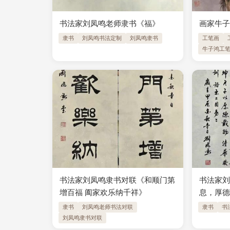
书法家刘凤鸣老师隶书《福》
画家牛
隶书
刘凤鸣书法定制
刘凤鸣隶书
工笔画
牛子鸿工
书法家刘凤鸣隶书对联《和顺门第
书法家
增百福 阖家欢乐纳千祥》
息，厚德
隶书
刘凤鸣老师书法对联
隶书
书
刘凤鸣隶书对联