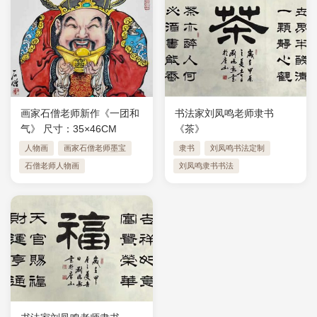
画家石僧老师新作《一团和
书法家刘凤鸣老师隶书
气》 ​尺寸：35×46CM
《茶》
人物画
画家石僧老师墨宝
隶书
刘凤鸣书法定制
石僧老师人物画
刘凤鸣隶书书法