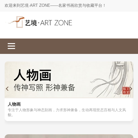
欢迎来到艺境·ART ZONE——名家书画欣赏与收藏平台！
人物画
山水画
工笔画
花鸟画
人物画
专注于人物形象与神态刻画，力求形神兼备，生动再现世态百相与人文风
貌。
楷书
草书
行书
隶书