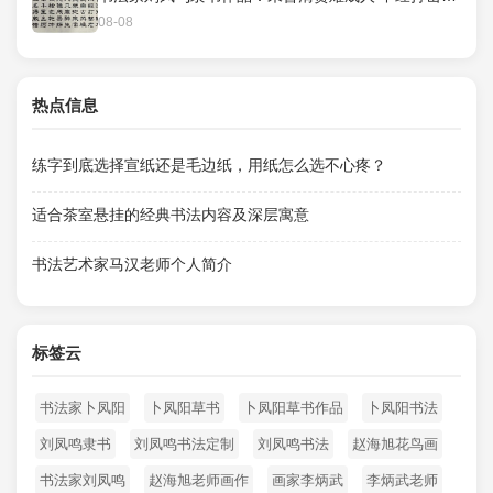
08-08
热点信息
练字到底选择宣纸还是毛边纸，用纸怎么选不心疼？
适合茶室悬挂的经典书法内容及深层寓意
书法艺术家马汉老师个人简介
标签云
书法家卜凤阳
卜凤阳草书
卜凤阳草书作品
卜凤阳书法
刘凤鸣隶书
刘凤鸣书法定制
刘凤鸣书法
赵海旭花鸟画
书法家刘凤鸣
赵海旭老师画作
画家李炳武
李炳武老师