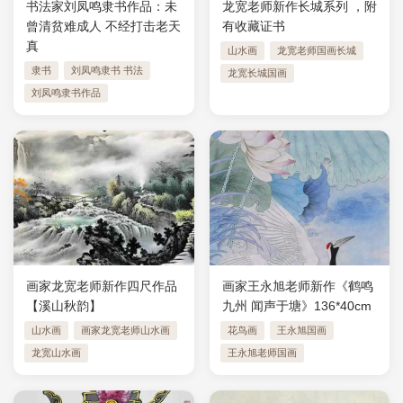
书法家刘凤鸣隶书作品：未
龙宽老师新作长城系列 ，附
曾清贫难成人 不经打击老天
有收藏证书
真
山水画
龙宽老师国画长城
隶书
刘凤鸣隶书 书法
龙宽长城国画
刘凤鸣隶书作品
画家龙宽老师新作四尺作品
画家王永旭老师新作《鹤鸣
【溪山秋韵】
九州 闻声于塘》136*40cm
山水画
画家龙宽老师山水画
花鸟画
王永旭国画
龙宽山水画
王永旭老师国画