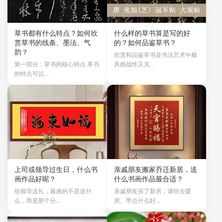
草书都有什么特点？如何欣
什么样的草书算是写的好
赏草书的线条、墨法、气
的？如何品鉴草书？
韵？
欣赏和品鉴草书是书法艺术中极
第一部分：草书的核心特点 草书
具挑战性又充...
的特点可以...
上司或领导过生日，什么书
亲戚朋友搬家乔迁新居，送
画作品好呢？
什么书画作品最合适？
给领导送礼，最难的不是送什
亲戚朋友买了新房，请你去暖
么，而是那个分...
房。带点什么好...