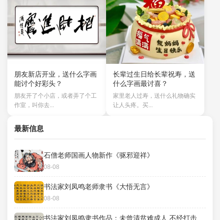
朋友新店开业，送什么字画
长辈过生日给长辈祝寿，送
能讨个好彩头？
什么字画最讨喜？
朋友开了个小店，或者弄了个工
家里老人过寿，送什么礼物确实
作室，叫你去...
让人头疼。买...
最新信息
石僧老师国画人物新作《驱邪迎祥》
08-08
书法家刘凤鸣老师隶书《大悟无言》
08-08
书法家刘凤鸣隶书作品：未曾清贫难成人 不经打击老天真