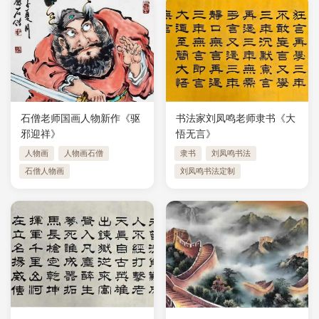
石僧老师国画人物新作《驱
书法家刘凤鸣老师隶书《大
邪迎祥》
悟无言》
人物画
人物画石僧
隶书
刘凤鸣书法
石僧人物画
刘凤鸣书法定制