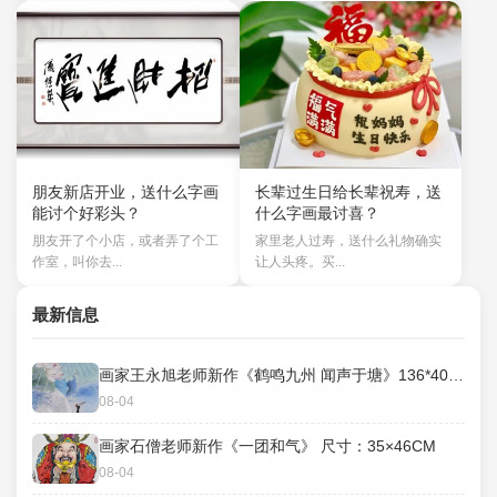
朋友新店开业，送什么字画
长辈过生日给长辈祝寿，送
能讨个好彩头？
什么字画最讨喜？
朋友开了个小店，或者弄了个工
家里老人过寿，送什么礼物确实
作室，叫你去...
让人头疼。买...
最新信息
画家王永旭老师新作《鹤鸣九州 闻声于塘》136*40cm
08-04
画家石僧老师新作《一团和气》 ​尺寸：35×46CM
08-04