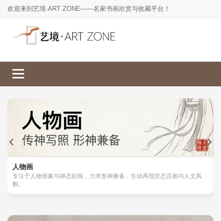
欢迎来到艺境·ART ZONE——名家书画欣赏与收藏平台！
人物画
山水画
工笔画
花鸟画
人物画
专注于人物形象与神态刻画，力求形神兼备，生动再现世态百相与人文风
貌。
楷书
草书
行书
隶书