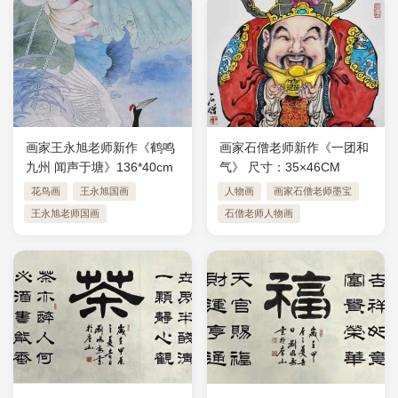
画家王永旭老师新作《鹤鸣
画家石僧老师新作《一团和
九州 闻声于塘》136*40cm
气》 ​尺寸：35×46CM
花鸟画
王永旭国画
人物画
画家石僧老师墨宝
王永旭老师国画
石僧老师人物画