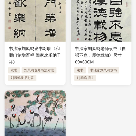
书法家刘凤鸣隶书对联《和
书法家刘凤鸣老师隶书《自
顺门第增百福 阖家欢乐纳千
强不息，厚德载物》尺寸
祥》
69×69CM
隶书
刘凤鸣老师书法对联
隶书
书法家刘凤鸣隶书
刘凤鸣隶书对联
刘凤鸣书法