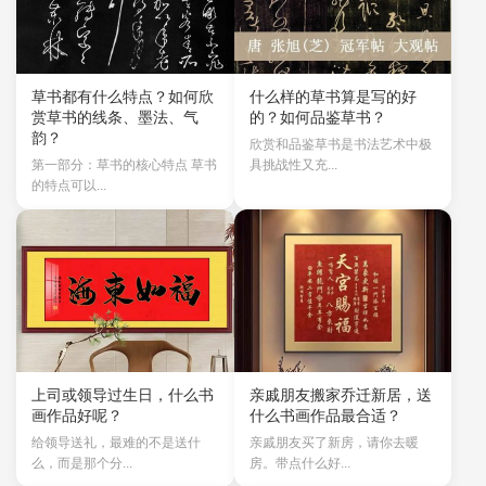
草书都有什么特点？如何欣
什么样的草书算是写的好
赏草书的线条、墨法、气
的？如何品鉴草书？
韵？
欣赏和品鉴草书是书法艺术中极
第一部分：草书的核心特点 草书
具挑战性又充...
的特点可以...
上司或领导过生日，什么书
亲戚朋友搬家乔迁新居，送
画作品好呢？
什么书画作品最合适？
给领导送礼，最难的不是送什
亲戚朋友买了新房，请你去暖
么，而是那个分...
房。带点什么好...