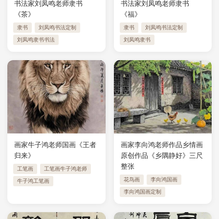
书法家刘凤鸣老师隶书
书法家刘凤鸣老师隶书
《茶》
《福》
隶书
刘凤鸣书法定制
隶书
刘凤鸣书法定制
刘凤鸣隶书书法
刘凤鸣隶书
画家牛子鸿老师国画《王者
画家李向鸿老师作品乡情画
归来》
原创作品《乡隅静好》三尺
整张
工笔画
工笔画牛子鸿老师
花鸟画
李向鸿国画
牛子鸿工笔画
李向鸿国画定制