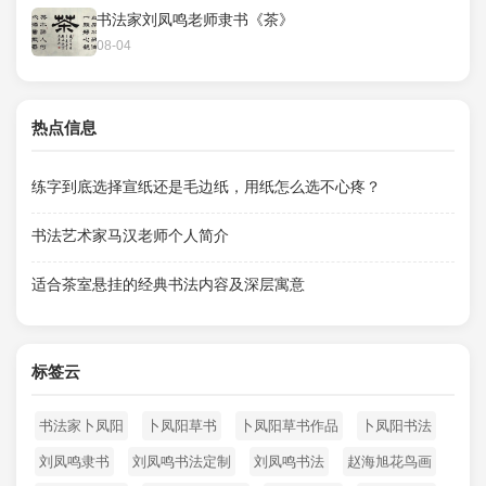
书法家刘凤鸣老师隶书《茶》
08-04
热点信息
练字到底选择宣纸还是毛边纸，用纸怎么选不心疼？
书法艺术家马汉老师个人简介
适合茶室悬挂的经典书法内容及深层寓意
标签云
书法家卜凤阳
卜凤阳草书
卜凤阳草书作品
卜凤阳书法
刘凤鸣隶书
刘凤鸣书法定制
刘凤鸣书法
赵海旭花鸟画