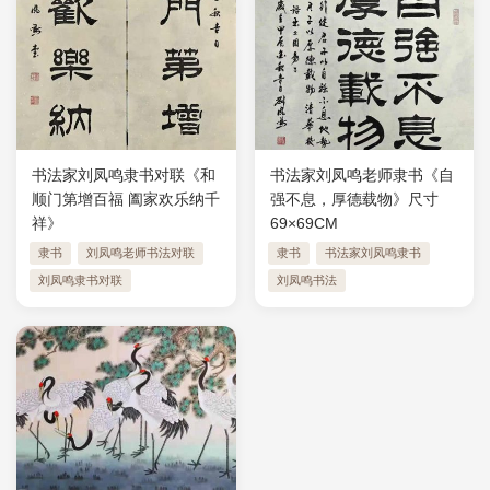
书法家刘凤鸣隶书对联《和
书法家刘凤鸣老师隶书《自
顺门第增百福 阖家欢乐纳千
强不息，厚德载物》尺寸
祥》
69×69CM
隶书
刘凤鸣老师书法对联
隶书
书法家刘凤鸣隶书
刘凤鸣隶书对联
刘凤鸣书法