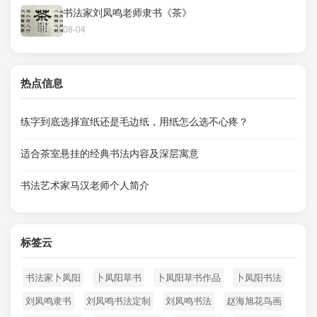
书法家刘凤鸣老师隶书《茶》
08-04
热点信息
练字到底选择宣纸还是毛边纸，用纸怎么选不心疼？
适合茶室悬挂的经典书法内容及深层寓意
书法艺术家马汉老师个人简介
标签云
书法家卜凤阳
卜凤阳草书
卜凤阳草书作品
卜凤阳书法
刘凤鸣隶书
刘凤鸣书法定制
刘凤鸣书法
赵海旭花鸟画