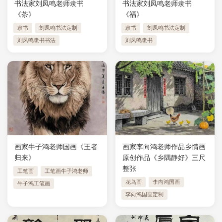
书法家刘凤鸣老师隶书
书法家刘凤鸣老师隶书
《茶》
《福》
隶书
刘凤鸣书法定制
隶书
刘凤鸣书法定制
刘凤鸣隶书书法
刘凤鸣隶书
画家牛子鸿老师国画《王者
画家李向鸿老师作品乡情画
归来》
原创作品《乡隅静好》三尺
整张
工笔画
工笔画牛子鸿老师
花鸟画
李向鸿国画
牛子鸿工笔画
李向鸿国画定制