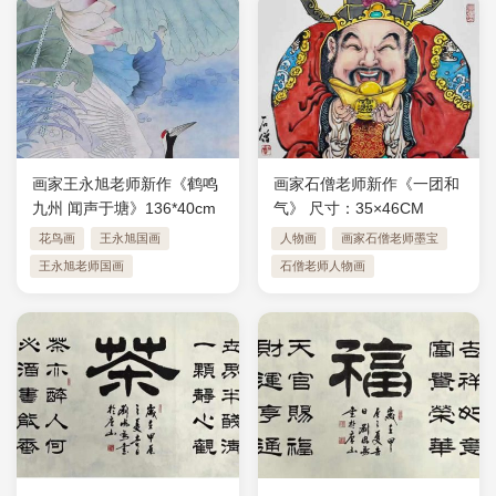
画家王永旭老师新作《鹤鸣
画家石僧老师新作《一团和
九州 闻声于塘》136*40cm
气》 ​尺寸：35×46CM
花鸟画
王永旭国画
人物画
画家石僧老师墨宝
王永旭老师国画
石僧老师人物画