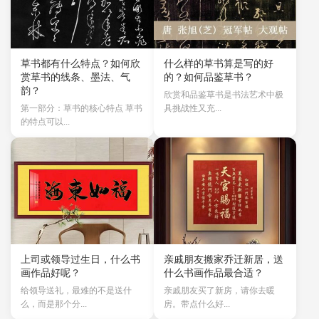
草书都有什么特点？如何欣
什么样的草书算是写的好
赏草书的线条、墨法、气
的？如何品鉴草书？
韵？
欣赏和品鉴草书是书法艺术中极
第一部分：草书的核心特点 草书
具挑战性又充...
的特点可以...
上司或领导过生日，什么书
亲戚朋友搬家乔迁新居，送
画作品好呢？
什么书画作品最合适？
给领导送礼，最难的不是送什
亲戚朋友买了新房，请你去暖
么，而是那个分...
房。带点什么好...