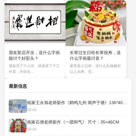
朋友新店开业，送什么字画
长辈过生日给长辈祝寿，送
能讨个好彩头？
什么字画最讨喜？
朋友开了个小店，或者弄了个工
家里老人过寿，送什么礼物确实
作室，叫你去...
让人头疼。买...
最新信息
画家王永旭老师新作《鹤鸣九州 闻声于塘》136*40cm
08-04
画家石僧老师新作《一团和气》 ​尺寸：35×46CM
08-04