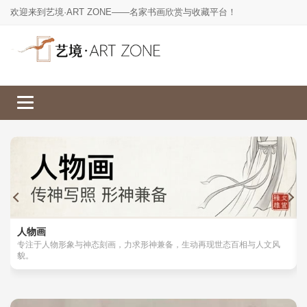
欢迎来到艺境·ART ZONE——名家书画欣赏与收藏平台！
人物画
山水画
工笔画
花鸟画
人物画
专注于人物形象与神态刻画，力求形神兼备，生动再现世态百相与人文风
貌。
楷书
草书
行书
隶书